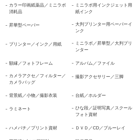
カラー印画紙薬品／ミニラボ
ミニラボ用インクジェット用
消耗品
紙インク
大判プリンター用ペーパーイ
昇華型ペーパー
ンク
ミニラボ／昇華型／大判プリ
プリンター／インク／用紙
ンター
額縁／フォトフレーム
アルバム／ファイル
カメラアクセ／フィルター／
撮影アクセサリー／三脚
カメラバッグ
背景紙／小物／撮影衣装
台紙／ホルダー
ひな段／証明写真／スクール
ラミネート
フォト資材
ハメパチ／プリント資材
ＤＶＤ／CD／ブルーレイ