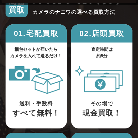
高く売って安く買う！
高価
買取
カメラのナニワの選べる買取方法
01.宅配買取
02.店頭買取
梱包セットが届いたら
査定時間は
カメラを入れて送るだけ！
約5分
送料・手数料
その場で
すべて無料！
現金買取！