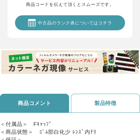
商品コードを伝えて頂くとスムーズです。
中古品のランク表についてはコチラ
商品コメント
製品特徴
＜付属品＞ Fｷｬｯﾌﾟ
＜商品状態＞ ｺﾞﾑ部白化少 ﾚﾝｽﾞ内ﾁﾘ
＜保証＞