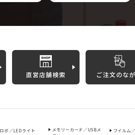
直営店舗検索
ご注文のな
メモリーカード／USBメ
ロボ／LEDライト
フイルム