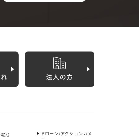
がれ
法人の方
ドローン/アクションカメ
／電池