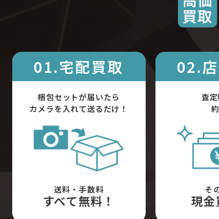
買取
01.宅配買取
02.
梱包セットが届いたら
査定
カメラを入れて送るだけ！
約
送料・手数料
そ
すべて無料！
現金