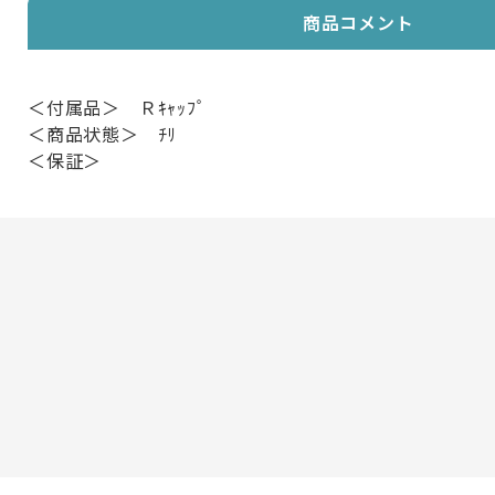
商品コメント
＜付属品＞ Ｒｷｬｯﾌﾟ
＜商品状態＞ ﾁﾘ
＜保証＞