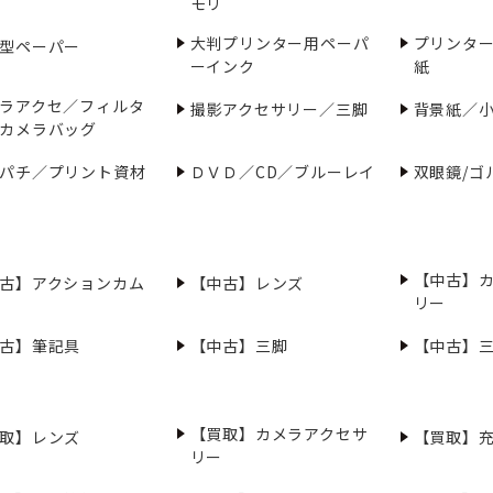
モリ
大判プリンター用ペーパ
プリンタ
型ペーパー
ーインク
紙
ラアクセ／フィルタ
撮影アクセサリー／三脚
背景紙／
カメラバッグ
パチ／プリント資材
ＤＶＤ／CD／ブルーレイ
双眼鏡/ゴ
【中古】
古】アクションカム
【中古】レンズ
リー
古】筆記具
【中古】三脚
【中古】
【買取】カメラアクセサ
取】レンズ
【買取】
リー