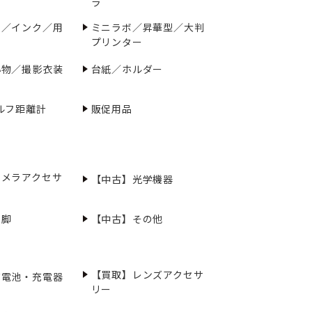
ラ
ー／インク／用
ミニラボ／昇華型／大判
プリンター
小物／撮影衣装
台紙／ホルダー
ルフ距離計
販促用品
カメラアクセサ
【中古】光学機器
三脚
【中古】その他
【買取】レンズアクセサ
充電池・充電器
リー