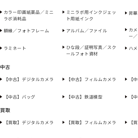
カラー印画紙薬品／ミニ
ミニラボ用インクジェッ
昇華
ラボ消耗品
ト用紙インク
カメ
額縁／フォトフレーム
アルバム／ファイル
ー／
ひな段／証明写真／スク
ラミネート
ハメ
ールフォト資材
中古
【中古】デジタルカメラ
【中古】フィルムカメラ
【中
【中古】バッグ
【中古】鉄道模型
【中
買取
【買取】デジタルカメラ
【買取】フィルムカメラ
【買