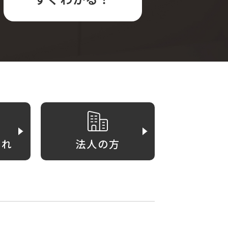
がれ
法人の方