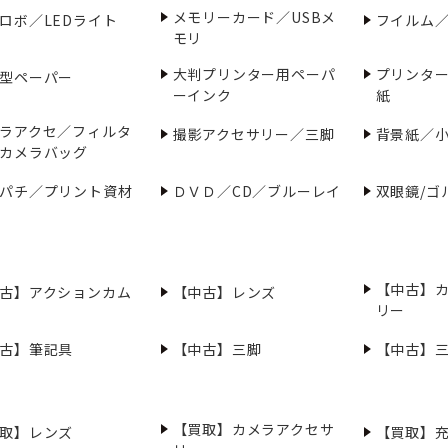
メモリーカード／USBメ
ロボ／LEDライト
フイルム
モリ
大判プリンター用ペーパ
プリンタ
型ペーパー
ーインク
紙
ラアクセ／フィルタ
撮影アクセサリー／三脚
背景紙／
カメラバッグ
パチ／プリント資材
ＤＶＤ／CD／ブルーレイ
双眼鏡/ゴ
【中古】
古】アクションカム
【中古】レンズ
リー
古】筆記具
【中古】三脚
【中古】
【買取】カメラアクセサ
取】レンズ
【買取】