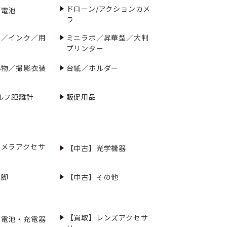
ドローン/アクションカメ
／電池
ラ
ー／インク／用
ミニラボ／昇華型／大判
プリンター
小物／撮影衣装
台紙／ホルダー
ルフ距離計
販促用品
カメラアクセサ
【中古】光学機器
三脚
【中古】その他
【買取】レンズアクセサ
充電池・充電器