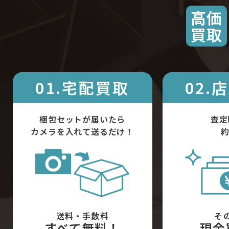
高価
買取
01.宅配買取
02.
梱包セットが届いたら
査定
カメラを入れて送るだけ！
約
送料・手数料
そ
すべて無料！
現金