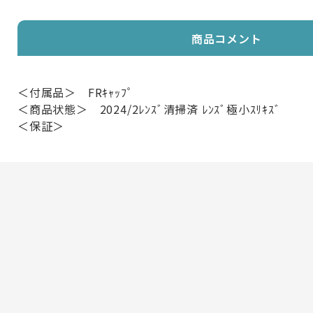
商品コメント
＜付属品＞ FRｷｬｯﾌﾟ
＜商品状態＞ 2024/2ﾚﾝｽﾞ清掃済 ﾚﾝｽﾞ極小ｽﾘｷｽﾞ
＜保証＞