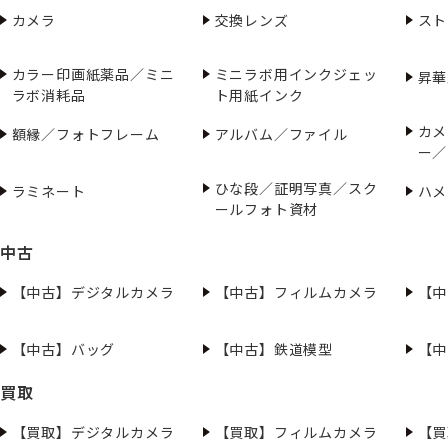
カメラ
交換レンズ
スト
カラー印画紙薬品／ミニ
ミニラボ用インクジェッ
昇華
ラボ消耗品
ト用紙インク
カメ
額縁／フォトフレーム
アルバム／ファイル
ー／
ひな段／証明写真／スク
ラミネート
ハメ
ールフォト資材
中古
【中古】デジタルカメラ
【中古】フィルムカメラ
【中
【中古】バッグ
【中古】鉄道模型
【中
買取
【買取】デジタルカメラ
【買取】フィルムカメラ
【買