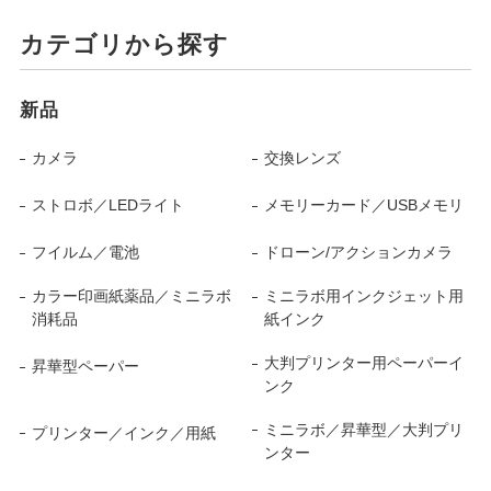
カテゴリから探す
新品
カメラ
交換レンズ
ストロボ／LEDライト
メモリーカード／USBメモリ
フイルム／電池
ドローン/アクションカメラ
カラー印画紙薬品／ミニラボ
ミニラボ用インクジェット用
消耗品
紙インク
大判プリンター用ペーパーイ
昇華型ペーパー
ンク
ミニラボ／昇華型／大判プリ
プリンター／インク／用紙
ンター