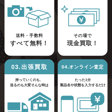
送料・手数料
その場で
すべて無料！
現金買取！
03.出張買取
04.オンライン査定
持っていくのも、
たった1分
送るのも大変そんな時は
製品名や状態を入力するだけ