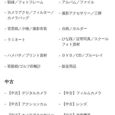
額縁／フォトフレーム
アルバム／ファイル
カメラアクセ／フィルター／
撮影アクセサリー／三脚
カメラバッグ
背景紙／小物／撮影衣装
台紙／ホルダー
ひな段／証明写真／スクール
ラミネート
フォト資材
ハメパチ／プリント資材
ＤＶＤ／CD／ブルーレイ
双眼鏡/ゴルフ距離計
販促用品
中古
【中古】デジタルカメラ
【中古】フィルムカメラ
【中古】アクションカム
【中古】レンズ
【中古】カメラアクセサリー
【中古】光学機器