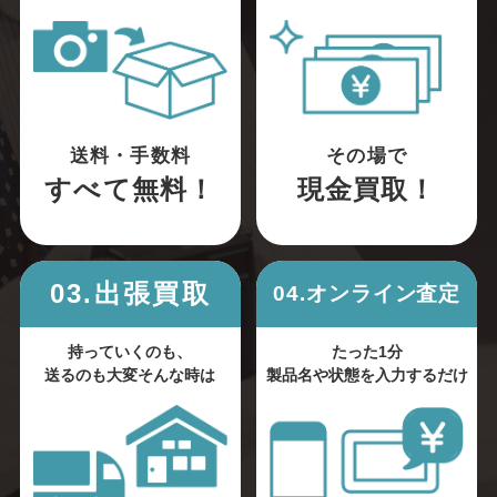
送料・手数料
その場で
すべて無料！
現金買取！
03.出張買取
04.オンライン査定
持っていくのも、
たった1分
送るのも大変そんな時は
製品名や状態を入力するだけ