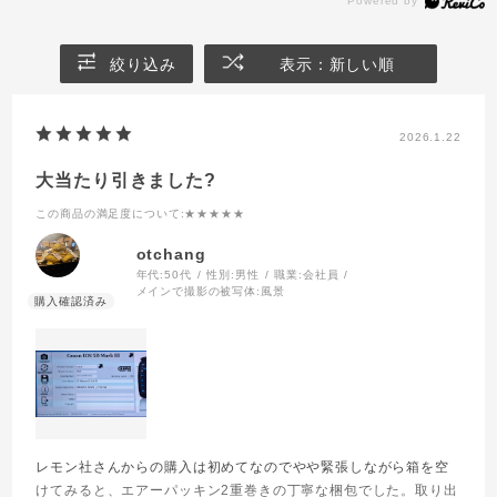
絞り込み
表示：新しい順
2026.1.22
大当たり引きました?
この商品の満足度について
:★★★★★
otchang
年代:
50代
性別:
男性
職業:
会社員
メインで撮影の被写体:
風景
レモン社さんからの購入は初めてなのでやや緊張しながら箱を空
けてみると、エアーパッキン2重巻きの丁寧な梱包でした。取り出