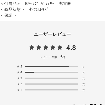
＜付属品＞ Bｷｬｯﾌﾟ ﾊﾞｯﾃﾘｰ 充電器
＜商品状態＞ 外観ｽﾚｷｽﾞ
＜保証＞
ユーザーレビュー
4.8
6
レビュー件数：
件
★
5
(5)
★
4
(1)
★
3
(0)
★
2
(0)
★
1
(0)