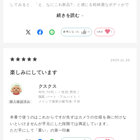
してみると、「え、なにこれ新品?」と感じる程綺麗なボディがで
てきました。液晶保護フィルム貼ってあるので全くの新品ではな
続きを読む
いと思いますが…
digital inf v1.4ではシャッター回数466回???(数枚撮ってから確
参考になった
0
Like!
1
認しました)意味不明です有難う御座います。
オマケに懐かしのEOSストラップⅡ新品と至れり尽くせりの内容
でした。
2025.11.20
楽しみにしています
クスクス
年代:
70代～
性別:
男性
職業:
パート・アルバイト
メインで撮影の被写体:
子供
本番で使うのはこれからですが先ずはカメラの仕様を身に付けな
いといけませんが手元にした段階では満足しています。
ただ手にして「重い」の第一印象