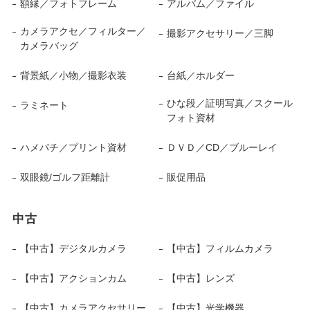
額縁／フォトフレーム
アルバム／ファイル
カメラアクセ／フィルター／
撮影アクセサリー／三脚
カメラバッグ
背景紙／小物／撮影衣装
台紙／ホルダー
ひな段／証明写真／スクール
ラミネート
フォト資材
ハメパチ／プリント資材
ＤＶＤ／CD／ブルーレイ
双眼鏡/ゴルフ距離計
販促用品
中古
【中古】デジタルカメラ
【中古】フィルムカメラ
【中古】アクションカム
【中古】レンズ
【中古】カメラアクセサリー
【中古】光学機器