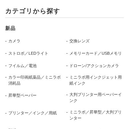
カテゴリから探す
新品
カメラ
交換レンズ
ストロボ／LEDライト
メモリーカード／USBメモリ
フイルム／電池
ドローン/アクションカメラ
カラー印画紙薬品／ミニラボ
ミニラボ用インクジェット用
消耗品
紙インク
大判プリンター用ペーパーイ
昇華型ペーパー
ンク
ミニラボ／昇華型／大判プリ
プリンター／インク／用紙
ンター