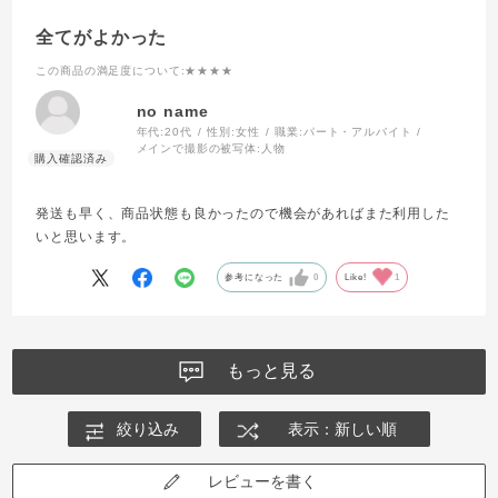
全てがよかった
この商品の満足度について
:★★★★
no name
年代:
20代
性別:
女性
職業:
パート・アルバイト
メインで撮影の被写体:
人物
発送も早く、商品状態も良かったので機会があればまた利用した
いと思います。
参考になった
0
Like!
1
もっと見る
絞り込み
表示：新しい順
レビューを書く