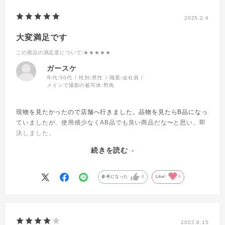
2025.2.4
大変満足です
この商品の満足度について
:★★★★★
ガースケ
年代:
50代
性別:
男性
職業:
会社員
メインで撮影の被写体:
野鳥
現物を見たかったので店舗へ行きました。品物を見たらB品になっ
ていましたが、使用感少なくAB品でも良い商品だな〜と思い、即
決しました。
店舗でシャッター回数を確認してもらいましたが確認できず、試
続きを読む
写した後、自分でシャッター回数確認した所、新品同様です。大
変満足です。
参考になった
0
Like!
0
2022.8.15